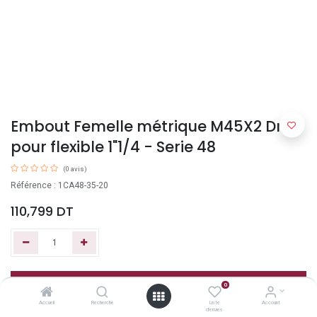
Embout Femelle métrique M45X2 Droit
pour flexible 1"1/4 - Serie 48
(0 avis)
Référence : 1CA48-35-20
110,799
DT
Ajouter au panier
0
Accueil
Recherche
Liste
Account
d'envies