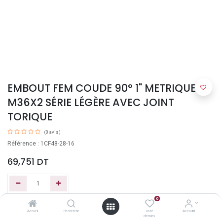
EMBOUT FEM COUDE 90° 1" METRIQUE
M36X2 SÉRIE LÉGÈRE AVEC JOINT
TORIQUE
(0 avis)
Référence : 1CF48-28-16
69,751
DT
0
Ajouter au panier
Accueil
Recherche
Liste
Account
d'envies