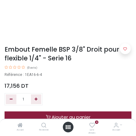
Embout Femelle BSP 3/8" Droit pour
flexible 1/4" - Serie 16
(0 avis)
Référence : 1EA16-6-4
17,156
DT
Ajouter au panier
0
Accueil
Recherche
Liste
Account
Acheter maintenant
d'envies