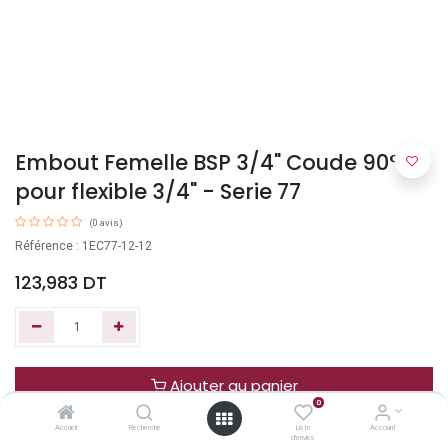
Embout Femelle BSP 3/4" Coude 90°
pour flexible 3/4" - Serie 77
(0 avis)
Référence : 1EC77-12-12
123,983
DT
Ajouter au panier
0
Accueil
Recherche
Liste
Account
Acheter maintenant
d'envies