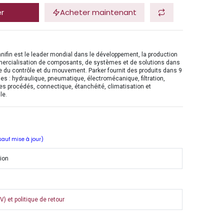
er
Acheter maintenant
nifin est le leader mondial dans le développement, la production
mercialisation de composants, de systèmes et de solutions dans
 du contrôle et du mouvement. Parker fournit des produits dans 9
es : hydraulique, pneumatique, électromécanique, filtration,
es procédés, connectique, étanchéité, climatisation et
le.
 sauf mise à jour)
tion
) et politique de retour