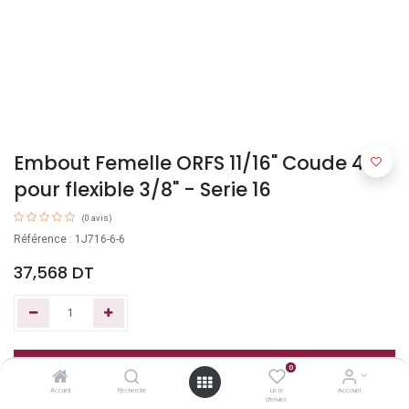
Embout Femelle ORFS 11/16" Coude 45°
pour flexible 3/8" - Serie 16
(0 avis)
Référence : 1J716-6-6
37,568
DT
Ajouter au panier
0
Accueil
Recherche
Liste
Account
d'envies