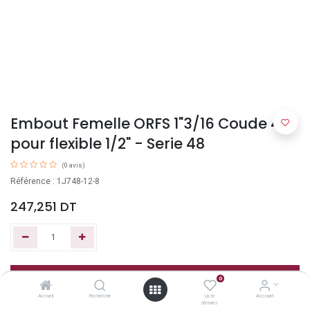
Embout Femelle ORFS 1"3/16 Coude 45°
pour flexible 1/2" - Serie 48
(0 avis)
Référence : 1J748-12-8
247,251
DT
Ajouter au panier
0
Accueil
Recherche
Liste
Account
d'envies