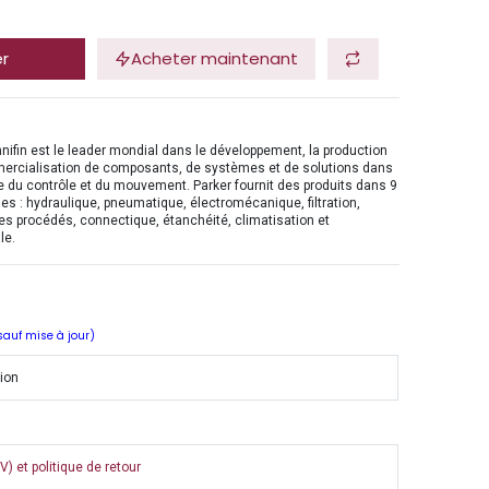
er
Acheter maintenant
nifin est le leader mondial dans le développement, la production
mercialisation de composants, de systèmes et de solutions dans
 du contrôle et du mouvement. Parker fournit des produits dans 9
es : hydraulique, pneumatique, électromécanique, filtration,
es procédés, connectique, étanchéité, climatisation et
le.
 sauf mise à jour)
tion
) et politique de retour