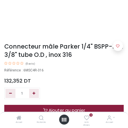
Connecteur mâle Parker 1/4" BSPP-M X
3/8" tube O.D , inox 316
(0 avis)
Référence : 6MSC4R-316
132,352
DT
Ajouter au panier
0
Accueil
Recherche
Liste
Account
Acheter maintenant
d'envies