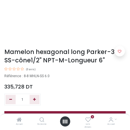
Mamelon hexagonal long Parker-316
SS-cône1/2" NPT-M-Longueur 6"
(0 avis)
Référence : 8-8 MHLN-SS 6.0
335,728
DT
Ajouter au panier
0
Accueil
Recherche
Liste
Account
d'envies