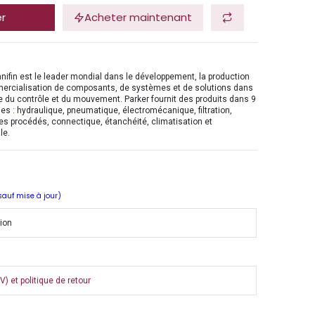
er
Acheter maintenant
nifin est le leader mondial dans le développement, la production
mercialisation de composants, de systèmes et de solutions dans
 du contrôle et du mouvement. Parker fournit des produits dans 9
es : hydraulique, pneumatique, électromécanique, filtration,
es procédés, connectique, étanchéité, climatisation et
le.
 sauf mise à jour)
tion
) et politique de retour