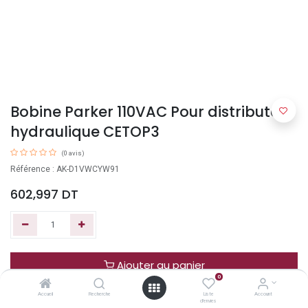
Bobine Parker 110VAC Pour distributeur
hydraulique CETOP3
(0 avis)
Référence : AK-D1VWCYW91
602,997
DT
Ajouter au panier
0
Accueil
Recherche
Liste
Account
Acheter maintenant
d'envies