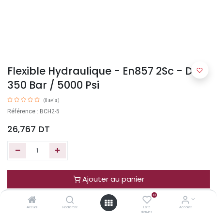
Flexible Hydraulique - En857 2Sc - Dn8
350 Bar / 5000 Psi
(0 avis)
Référence : BCH2-5
26,767
DT
Ajouter au panier
0
Acheter maintenant
Accueil
Recherche
Liste
Account
d'envies