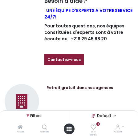
Besoin d'aide ?
UNE ÉQUIPE D'EXPERTS À VOTRE SERVICE
24/7!
Pour toutes questions, nos équipes
constituées d'experts sont à votre
écoute au : +216 29 45 88 20
Contactez-nous
Retrait gratuit dans nos agences
Filters
Default
0
Livraison gratuite à partir de 300 dinars
Accueil
Recherche
Liste
Account
d'envies