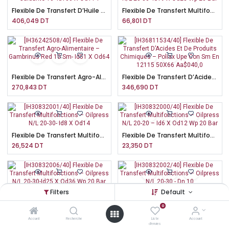
Flexible De Transfert D’Huile Et De Carburant – Carburite 10- Id100 X Od114
Flexible De Transfert Multifonctions – Oilpress N/L 20-30- Id19 X Od28 Wp 20 Bar
406,049
DT
66,801
DT
Flexible De Transfert Agro-Alimentaire – Gambrinus Red 10 Sm- Id51 X Od64
Flexible De Transfert D’Acides Et De Produits Chimiques – Poliax Upe Con Sm En 12115 50X66 Aa$040,0
270,843
DT
346,690
DT
Flexible De Transfert Multifonctions – Oilpress N/L 20-30- Id8 X Od14
Flexible De Transfert Multifonctions – Oilpress N/L 20-20 – Id6 X Od12 Wp 20 Bar
26,524
DT
23,350
DT
Filters
Default
Flexible De Transfert Multifonctions – Oilpress N/L 20-30-Id25 X Od36 Wp 20 Bar
Flexible De Transfert Multifonctions – Oilpress N/L 20-30 - Dn 10
103,805
DT
34,553
DT
0
Accueil
Recherche
Liste
Account
d'envies