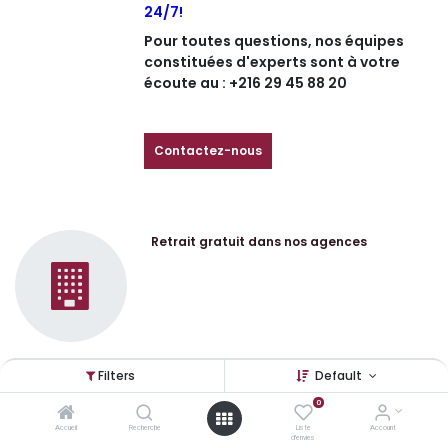
24/7!
Pour toutes questions, nos équipes
constituées d'experts sont à votre
écoute au : +216 29 45 88 20
Contactez-nous
Retrait gratuit dans nos agences
Filters
Default
Livraison gratuite à partir de 300 dinars
0
TTC
Accueil
Recherche
Liste
Account
d'envies