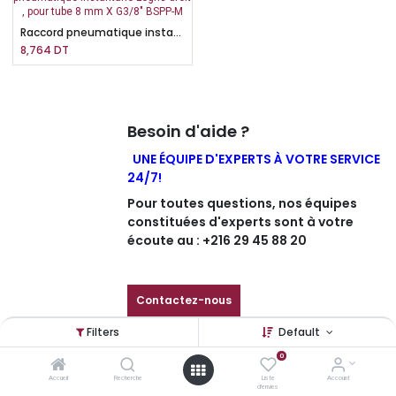
Raccord pneumatique instantané Legris droit , pour tube 8 mm X G3/8" BSPP-M
8,764
DT
Besoin d'aide ?
UNE ÉQUIPE D'EXPERTS À VOTRE SERVICE
24/7!
Pour toutes questions, nos équipes
constituées d'experts sont à votre
écoute au : +216 29 45 88 20
Contactez-nous
Filters
Default
0
Retrait gratuit dans nos agences
Accueil
Recherche
Liste
Account
d'envies