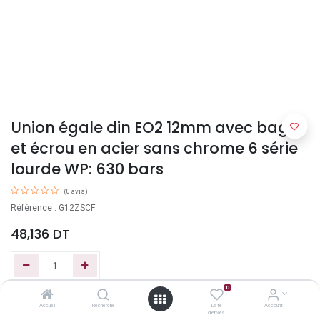
Union égale din EO2 12mm avec bague
et écrou en acier sans chrome 6 série
lourde WP: 630 bars
(0 avis)
Référence : G12ZSCF
48,136
DT
0
Ajouter au panier
Accueil
Recherche
Liste
Account
d'envies