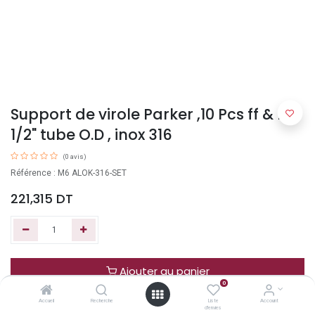
Support de virole Parker ,10 Pcs ff & bf
1/2" tube O.D , inox 316
(0 avis)
Référence : M6 ALOK-316-SET
221,315
DT
Ajouter au panier
0
Accueil
Recherche
Liste
Account
Acheter maintenant
d'envies