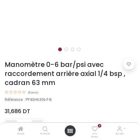
Manomètre 0-6 bar/psi avec
raccordement arrière axial 1/4 bsp ,
cadran 63 mm
(0 avis)
Référence : PF4GH6306-F-B
31,686
DT
0
Accueil
Recherche
Liste
Account
d'envies