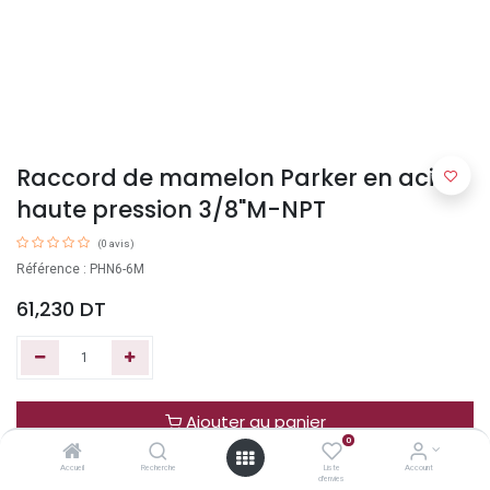
Raccord de mamelon Parker en acier
haute pression 3/8"M-NPT
(0 avis)
Référence : PHN6-6M
61,230
DT
Ajouter au panier
0
Accueil
Recherche
Liste
Account
Acheter maintenant
d'envies