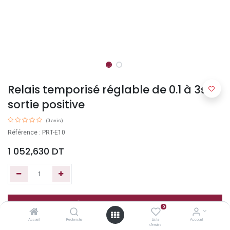
Relais temporisé réglable de 0.1 à 3s à
sortie positive
(0 avis)
Référence : PRT-E10
1 052,630
DT
Ajouter au panier
0
Accueil
Recherche
Liste
Account
d'envies