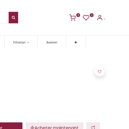
0
0
Filtration
Aviation
er
Acheter maintenant