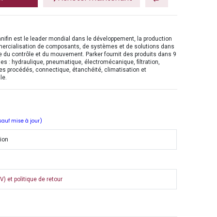
nifin est le leader mondial dans le développement, la production
mercialisation de composants, de systèmes et de solutions dans
 du contrôle et du mouvement. Parker fournit des produits dans 9
es : hydraulique, pneumatique, électromécanique, filtration,
es procédés, connectique, étanchéité, climatisation et
le.
 sauf mise à jour)
tion
) et politique de retour