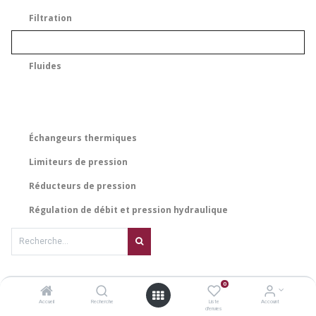
Filtration
Fluides
Échangeurs thermiques
Limiteurs de pression
Réducteurs de pression
Régulation de débit et pression hydraulique
Aucun article pour le moment.
0
Accueil
Recherche
Liste
Account
d'envies