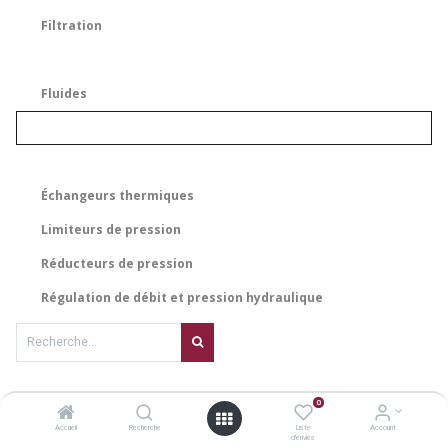
Filtration
Fluides
Échangeurs thermiques
Limiteurs de pression
Réducteurs de pression
Régulation de débit et pression hydraulique
Aucun article pour le moment.
0
Accueil
Recherche
Liste
Account
d'envies