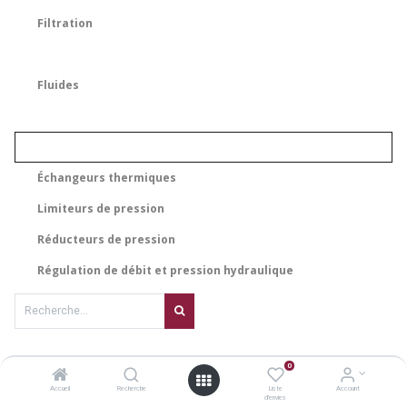
Filtration
Fluides
Échangeurs thermiques
Limiteurs de pression
Réducteurs de pression
Régulation de débit et pression hydraulique
Aucun article pour le moment.
0
Accueil
Recherche
Liste
Account
d'envies