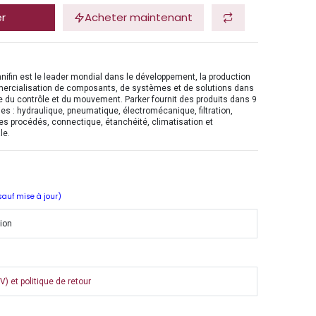
er
Acheter maintenant
nifin est le leader mondial dans le développement, la production
mercialisation de composants, de systèmes et de solutions dans
 du contrôle et du mouvement. Parker fournit des produits dans 9
es : hydraulique, pneumatique, électromécanique, filtration,
es procédés, connectique, étanchéité, climatisation et
le.
 sauf mise à jour)
tion
) et politique de retour