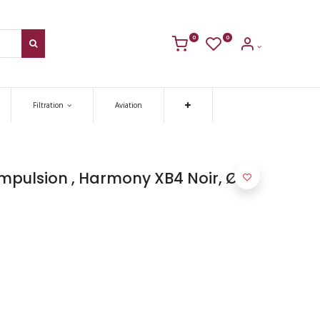
0
0
Filtration
Aviation
impulsion , Harmony XB4 Noir, Ø